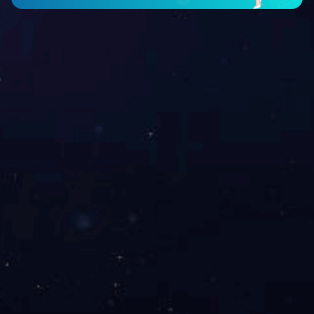
上一篇：
邓景扬主持召开集团生产调度会 锚定核心环节推动集团高
质量发展
下一篇：
国瓷红叶荣耀入驻今日中国非遗馆
九游足球
备案号码：
赣ICP备19001325号-1
赣公网安备36022202000018号
地址：江西省景德镇市九游足球园区红叶路66号
联系我们
销售热线：0798-8437531
公司邮箱：
招商热线：0798-8437531,400-8798269