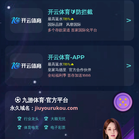
选瓷工段的白胎检验、红花检验及滚压工段手
工压坯岗位人员积极参与此次竞赛。
本次技术比武严格遵循集团技术中心质量监
管部制定的比赛流程有序进行。活动特邀首届
古窑杯全国技能大赛滚压成型类第一名吴福
民、2015年全国九游足球行业优秀技术能手曹
健、2019年“振兴杯”全国九游足球技能大赛第三
名江佳伟等10名专家组成裁判团，确保赛事公
平、公正。