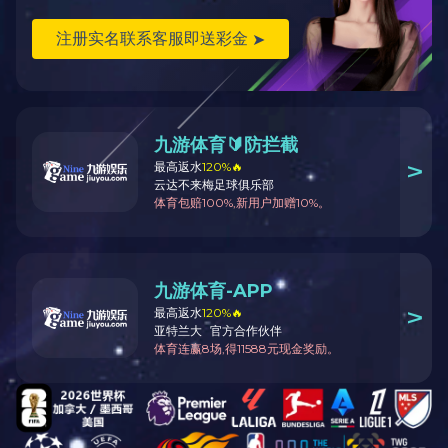
比赛号令一经发出，各参赛选手迅速投入状
态，操作规范、手法精准，展现出扎实的技术
功底与良好的职业风貌。裁判团依据选手对岗
位基本常识、操作流程、规范执行以及质量检
验标准把握、漏检率、合格率等关键指标的表