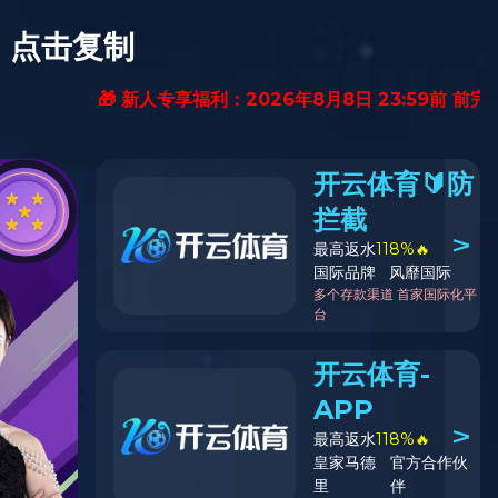
国瓷红叶画
招商加
纪检监
院
盟
察
当前位置：
首页
>
九游(中国)
具