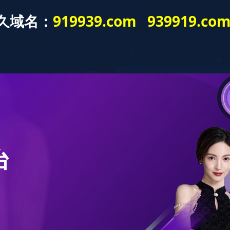
官方商
公司简
新闻中
隶属公
九游(中
城
介
心
司
国)
58头绿硕果中餐
上架时间：2023-02-13
浏览次数：4216
产品类型：中餐具