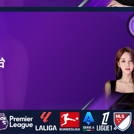
隶属工厂：红叶九游足球三厂
马上咨询