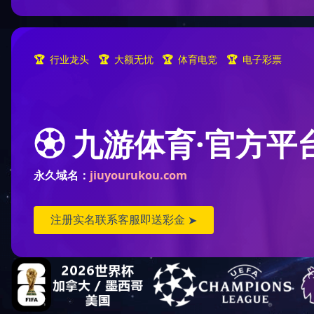
九游足球
备案号码：
赣ICP备19001325号-1
赣公网安备36022202000018号
地址：江西省景德镇市九游足球园区红叶路66号