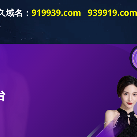
官方商
公司简
新闻中
隶属公
九游(中
城
介
心
司
国)
办公文具
艺术品
西餐具
球三厂
金品陶
实验五厂
未查询到任何数据！