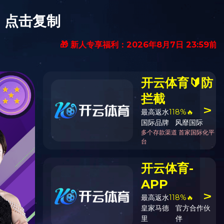
国瓷红叶画
招商加
纪检监
院
盟
察
当前位置：
首页
>
九游(中国)