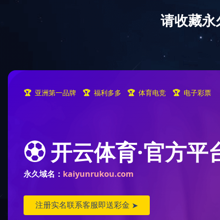
首
页
全部
中餐具
茶具
咖啡具
类型：
全部
景德镇瓷厂
红叶九游足
隶属：