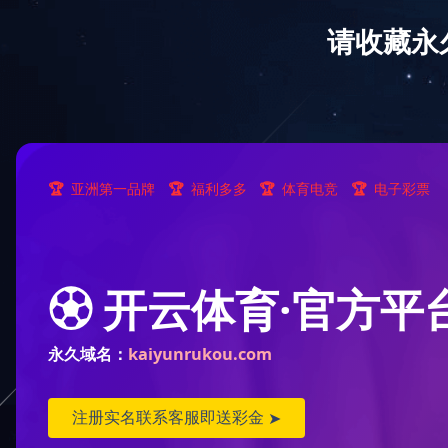
首
页
全部
中餐具
茶具
咖啡具
类型：
全部
景德镇瓷厂
红叶九游足
隶属：