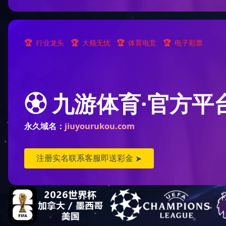
9头绿野仙踪茶具
9
九游足球
备案号码：
赣ICP备19001325号-1
赣公网安备36022202000018号