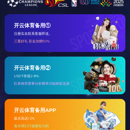
20头青花梧桐饭具