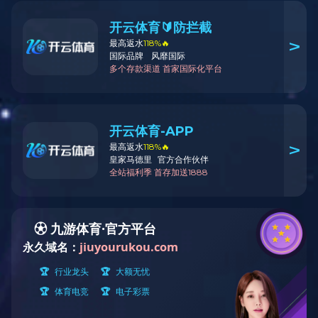
62头中餐具古典园林
置顶
推荐