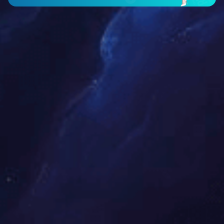
62头中餐具国韵牡丹