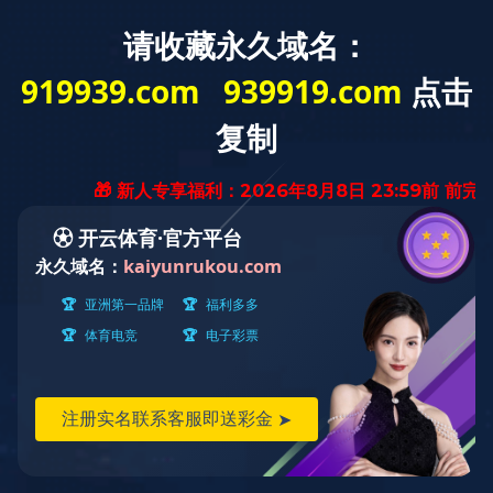
类型：
全部
中餐具
茶具
咖啡具
办公文具
艺术品
西餐具
隶属：
全部
景德镇瓷厂
红叶九游足球三厂
金品陶
实验五厂